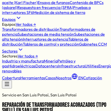
aceite (Karl Fischer)
Ensayo de furanos
Contenido de BPCs
(askarel)
Respuesta en frecuencia (SFRA)
Pruebas a
interruptores SF6
Medición de sistema de tierra
Equipos
Equipos
Ver todos →
Transformadores de distribución
Transformadores de
potencia
Subestaciones de media tensión
Subestaciones de
alta tensión
Interruptores de potencia
Tableros de
distribución
Tableros de control y protección
Gabinetes CCM
Sectores
Sectores
Ver todos →
Industria y manufactura
Minería
Petróleo y
gas
Hidroeléctricas
Datacenters
Infraestructura
Utilities
Energí
renovables
Cobertura
Herramientas
Casos
Nosotros
EN
Cotización
Servicio en San Luis Potosí, San Luis Potosí
Reparación de transformadores acorazados (tipo
shell) en San Luis Potosí