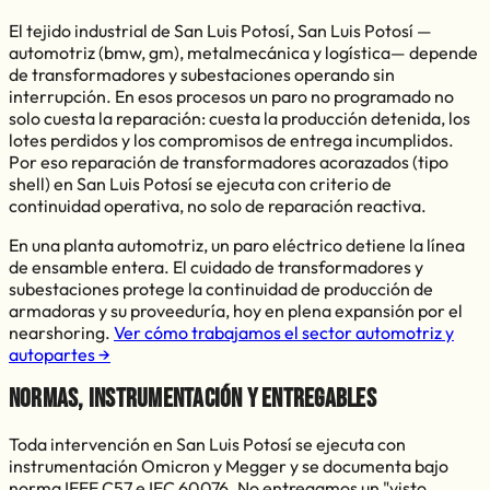
El tejido industrial de
San Luis Potosí
,
San Luis Potosí
—
automotriz (bmw, gm), metalmecánica y logística
— depende
de transformadores y subestaciones operando sin
interrupción. En esos procesos un paro no programado no
solo cuesta la reparación: cuesta la producción detenida, los
lotes perdidos y los compromisos de entrega incumplidos.
Por eso
reparación de transformadores acorazados (tipo
shell)
en
San Luis Potosí
se ejecuta con criterio de
continuidad operativa, no solo de reparación reactiva.
En una planta automotriz, un paro eléctrico detiene la línea
de ensamble entera. El cuidado de transformadores y
subestaciones protege la continuidad de producción de
armadoras y su proveeduría, hoy en plena expansión por el
nearshoring.
Ver cómo trabajamos el sector
automotriz y
autopartes
→
Normas, instrumentación y entregables
Toda intervención en
San Luis Potosí
se ejecuta con
instrumentación Omicron y Megger y se documenta bajo
norma IEEE C57 e IEC 60076. No entregamos un "visto