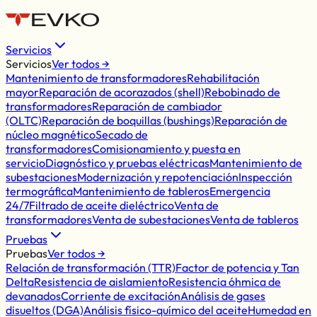
Servicios
Servicios
Ver todos →
Mantenimiento de transformadores
Rehabilitación
mayor
Reparación de acorazados (shell)
Rebobinado de
transformadores
Reparación de cambiador
(OLTC)
Reparación de boquillas (bushings)
Reparación de
núcleo magnético
Secado de
transformadores
Comisionamiento y puesta en
servicio
Diagnóstico y pruebas eléctricas
Mantenimiento de
subestaciones
Modernización y repotenciación
Inspección
termográfica
Mantenimiento de tableros
Emergencia
24/7
Filtrado de aceite dieléctrico
Venta de
transformadores
Venta de subestaciones
Venta de tableros
Pruebas
Pruebas
Ver todos →
Relación de transformación (TTR)
Factor de potencia y Tan
Delta
Resistencia de aislamiento
Resistencia óhmica de
devanados
Corriente de excitación
Análisis de gases
disueltos (DGA)
Análisis físico-químico del aceite
Humedad en