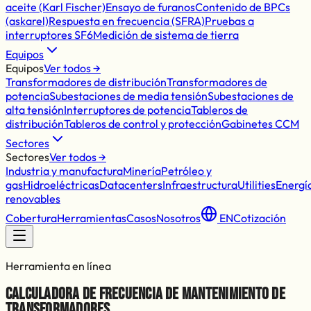
aceite (Karl Fischer)
Ensayo de furanos
Contenido de BPCs
(askarel)
Respuesta en frecuencia (SFRA)
Pruebas a
interruptores SF6
Medición de sistema de tierra
Equipos
Equipos
Ver todos →
Transformadores de distribución
Transformadores de
potencia
Subestaciones de media tensión
Subestaciones de
alta tensión
Interruptores de potencia
Tableros de
distribución
Tableros de control y protección
Gabinetes CCM
Sectores
Sectores
Ver todos →
Industria y manufactura
Minería
Petróleo y
gas
Hidroeléctricas
Datacenters
Infraestructura
Utilities
Energí
renovables
Cobertura
Herramientas
Casos
Nosotros
EN
Cotización
Herramienta en línea
Calculadora de frecuencia de mantenimiento de
transformadores