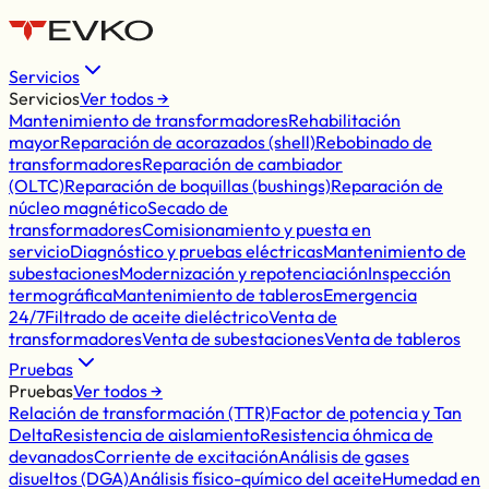
Servicios
Servicios
Ver todos →
Mantenimiento de transformadores
Rehabilitación
mayor
Reparación de acorazados (shell)
Rebobinado de
transformadores
Reparación de cambiador
(OLTC)
Reparación de boquillas (bushings)
Reparación de
núcleo magnético
Secado de
transformadores
Comisionamiento y puesta en
servicio
Diagnóstico y pruebas eléctricas
Mantenimiento de
subestaciones
Modernización y repotenciación
Inspección
termográfica
Mantenimiento de tableros
Emergencia
24/7
Filtrado de aceite dieléctrico
Venta de
transformadores
Venta de subestaciones
Venta de tableros
Pruebas
Pruebas
Ver todos →
Relación de transformación (TTR)
Factor de potencia y Tan
Delta
Resistencia de aislamiento
Resistencia óhmica de
devanados
Corriente de excitación
Análisis de gases
disueltos (DGA)
Análisis físico-químico del aceite
Humedad en