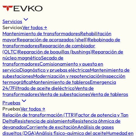
Servicios
Servicios
Ver todos →
Mantenimiento de transformadores
Rehabilitación
mayor
Reparación de acorazados (shell)
Rebobinado de
transformadores
Reparación de cambiador
(OLTC)
Reparación de boquillas (bushings)
Reparación de
núcleo magnético
Secado de
transformadores
Comisionamiento y puesta en
servicio
Diagnóstico y pruebas eléctricas
Mantenimiento de
subestaciones
Modernización y repotenciación
Inspección
termográfica
Mantenimiento de tableros
Emergencia
24/7
Filtrado de aceite dieléctrico
Venta de
transformadores
Venta de subestaciones
Venta de tableros
Pruebas
Pruebas
Ver todos →
Relación de transformación (TTR)
Factor de potencia y Tan
Delta
Resistencia de aislamiento
Resistencia óhmica de
devanados
Corriente de excitación
Análisis de gases
disueltos (DGA)
Análisis físico-químico del aceite
Humedad en