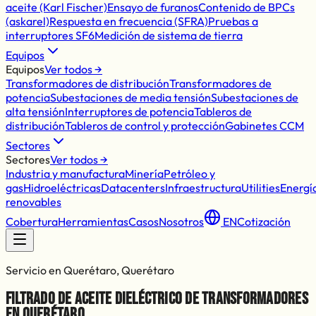
aceite (Karl Fischer)
Ensayo de furanos
Contenido de BPCs
(askarel)
Respuesta en frecuencia (SFRA)
Pruebas a
interruptores SF6
Medición de sistema de tierra
Equipos
Equipos
Ver todos →
Transformadores de distribución
Transformadores de
potencia
Subestaciones de media tensión
Subestaciones de
alta tensión
Interruptores de potencia
Tableros de
distribución
Tableros de control y protección
Gabinetes CCM
Sectores
Sectores
Ver todos →
Industria y manufactura
Minería
Petróleo y
gas
Hidroeléctricas
Datacenters
Infraestructura
Utilities
Energí
renovables
Cobertura
Herramientas
Casos
Nosotros
EN
Cotización
Servicio en Querétaro, Querétaro
Filtrado de aceite dieléctrico de transformadores
en Querétaro